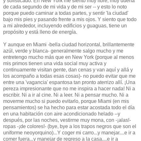
y sofisticado. En New York me siento muy libre, muy dueña
de cada segundo de mi vida y de mi ser -- y esto lo noto
porque puedo caminar a todas partes, y sentir 'la ciudad'
bajo mis pies y pasando frente a mis ojos. Y siento que todo
a mi alrededor, incluyendo edificios y guaguas, tiene un
propósito y está lleno de energía.
Y aunque en Miami -bella ciudad horizontal, brillantemente
azúl, verde y blanca- generalmente salgo mucho y me
entretengo mucho más que en New York (porque al menos
mis primos tienen una vida social muy activa y
continuamente visitan gente, dan cenas y van aquí y allá y
los acompaño a todas esas cosas)- no puedo evitar que me
entre una 'vagancia' espantosa tan pronto aterrizo allí. ¡Una
pereza impresionante que no me inspira a hacer nada! Ni a
escribir. Ni a ir al cine. Ni a leer. Ni a pensar mucho. Ni a
moverme mucho si puedo evitarlo, porque Miami (en mis
pensamientos) se ha hecho para estar acostada todo el día
en una habitación con aire acondicionado helado --y
después, por las noches, vestirme muy mona, con -¡alas!-
ropas -¡de colores!- (bye, bye a los trapos negros que son el
uniforme neoyorquino)...Y coger mi carro...y manejar....e ir a
comer fuera...y manejar de regreso a la casa....e ir a