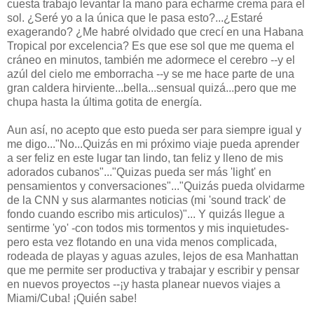
cuesta trabajo levantar la mano para echarme crema para el
sol. ¿Seré yo a la única que le pasa esto?...¿Estaré
exagerando? ¿Me habré olvidado que crecí en una Habana
Tropical por excelencia? Es que ese sol que me quema el
cráneo en minutos, también me adormece el cerebro --y el
azúl del cielo me emborracha --y se me hace parte de una
gran caldera hirviente...bella...sensual quizá...pero que me
chupa hasta la última gotita de energía.
Aun así, no acepto que esto pueda ser para siempre igual y
me digo..."No...Quizás en mi próximo viaje pueda aprender
a ser feliz en este lugar tan lindo, tan feliz y lleno de mis
adorados cubanos"..."Quizas pueda ser más 'light' en
pensamientos y conversaciones"..."Quizás pueda olvidarme
de la CNN y sus alarmantes noticias (mi 'sound track' de
fondo cuando escribo mis articulos)"... Y quizás llegue a
sentirme 'yo' -con todos mis tormentos y mis inquietudes-
pero esta vez flotando en una vida menos complicada,
rodeada de playas y aguas azules, lejos de esa Manhattan
que me permite ser productiva y trabajar y escribir y pensar
en nuevos proyectos --¡y hasta planear nuevos viajes a
Miami/Cuba! ¡Quién sabe!