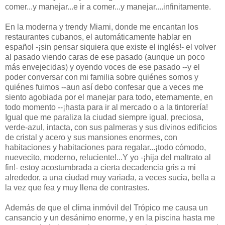
comer...y manejar...e ir a comer...y manejar....infinitamente.
En la moderna y trendy Miami, donde me encantan los
restaurantes cubanos, el automáticamente hablar en
español -¡sin pensar siquiera que existe el inglés!- el volver
al pasado viendo caras de ese pasado (aunque un poco
más envejecidas) y oyendo voces de ese pasado --y el
poder conversar con mi familia sobre quiénes somos y
quiénes fuimos --aun así debo confesar que a veces me
siento agobiada por el manejar para todo, eternamente, en
todo momento --¡hasta para ir al mercado o a la tintorería!
Igual que me paraliza la ciudad siempre igual, preciosa,
verde-azul, intacta, con sus palmeras y sus divinos edificios
de cristal y acero y sus mansiones enormes, con
habitaciones y habitaciones para regalar...¡todo cómodo,
nuevecito, moderno, reluciente!...Y yo -¡hija del maltrato al
fin!- estoy acostumbrada a cierta decadencia gris a mi
alrededor, a una ciudad muy variada, a veces sucia, bella a
la vez que fea y muy llena de contrastes.
Además de que el clima inmóvil del Trópico me causa un
cansancio y un desánimo enorme, y en la piscina hasta me