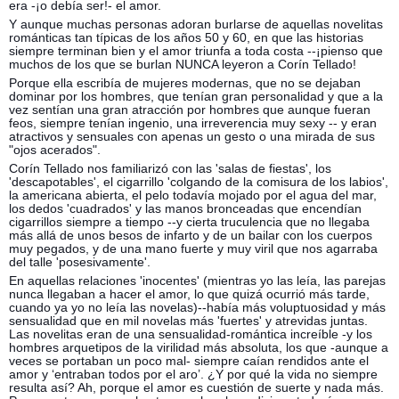
era -¡o debía ser!- el amor.
Y aunque muchas personas adoran burlarse de aquellas novelitas
románticas tan típicas de los años 50 y 60, en que las historias
siempre terminan bien y el amor triunfa a toda costa --¡pienso que
muchos de los que se burlan NUNCA leyeron a Corín Tellado!
Porque ella escribía de mujeres modernas, que no se dejaban
dominar por los hombres, que tenían gran personalidad y que a la
vez sentían una gran atracción por hombres que aunque fueran
feos, siempre tenían ingenio, una irreverencia muy sexy -- y eran
atractivos y sensuales con apenas un gesto o una mirada de sus
"ojos acerados".
Corín Tellado nos familiarizó con las 'salas de fiestas', los
'descapotables', el cigarrillo 'colgando de la comisura de los labios',
la americana abierta, el pelo todavía mojado por el agua del mar,
los dedos 'cuadrados' y las manos bronceadas que encendían
cigarrillos siempre a tiempo --y cierta truculencia que no llegaba
más allá de unos besos de infarto y de un bailar con los cuerpos
muy pegados, y de una mano fuerte y muy viril que nos agarraba
del talle 'posesivamente'.
En aquellas relaciones 'inocentes' (mientras yo las leía, las parejas
nunca llegaban a hacer el amor, lo que quizá ocurrió más tarde,
cuando ya yo no leía las novelas)--había más voluptuosidad y más
sensualidad que en mil novelas más 'fuertes' y atrevidas juntas.
Las novelitas eran de una sensualidad-romántica increíble -y los
hombres arquetipos de la virilidad más absoluta, los que -aunque a
veces se portaban un poco mal- siempre caían rendidos ante el
amor y ‘entraban todos por el aro’. ¿Y por qué la vida no siempre
resulta así? Ah, porque el amor es cuestión de suerte y nada más.