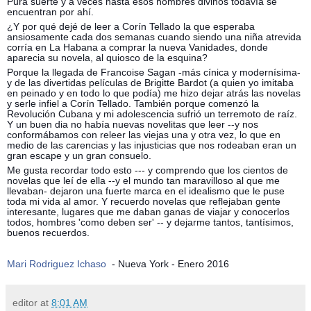
Pura suerte y a veces hasta esos hombres divinos todavía se
encuentran por ahí.
¿Y por qué dejé de leer a Corín Tellado la que esperaba
ansiosamente cada dos semanas cuando siendo una niña atrevida
corría en La Habana a comprar la nueva Vanidades, donde
aparecia su novela, al quiosco de la esquina?
Porque la llegada de Francoise Sagan -más cínica y modernísima-
y de las divertidas películas de Brigitte Bardot (a quien yo imitaba
en peinado y en todo lo que podía) me hizo dejar atrás las novelas
y serle infiel a Corín Tellado. También porque comenzó la
Revolución Cubana y mi adolescencia sufrió un terremoto de raíz.
Y un buen dia no había nuevas novelitas que leer --y nos
conformábamos con releer las viejas una y otra vez, lo que en
medio de las carencias y las injusticias que nos rodeaban eran un
gran escape y un gran consuelo.
Me gusta recordar todo esto --- y comprendo que los cientos de
novelas que leí de ella --y el mundo tan maravilloso al que me
llevaban- dejaron una fuerte marca en el idealismo que le puse
toda mi vida al amor. Y recuerdo novelas que reflejaban gente
interesante, lugares que me daban ganas de viajar y conocerlos
todos, hombres 'como deben ser' -- y dejarme tantos, tantísimos,
buenos recuerdos.
Mari Rodriguez Ichaso
- Nueva York - Enero 2016
editor
at
8:01 AM