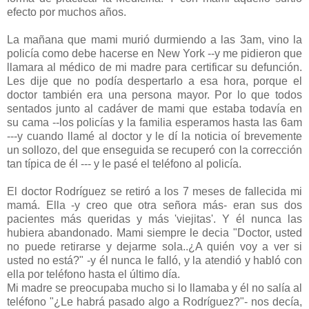
efecto por muchos años.
La mañana que mami murió durmiendo a las 3am, vino la
policía como debe hacerse en New York --y me pidieron que
llamara al médico de mi madre para certificar su defunción.
Les dije que no podía despertarlo a esa hora, porque el
doctor también era una persona mayor. Por lo que todos
sentados junto al cadáver de mami que estaba todavía en
su cama --los policías y la familia esperamos hasta las 6am
---y cuando llamé al doctor y le dí la noticia oí brevemente
un sollozo, del que enseguida se recuperó con la corrección
tan típica de él --- y le pasé el teléfono al policía.
El doctor Rodríguez se retiró a los 7 meses de fallecida mi
mamá. Ella -y creo que otra señora más- eran sus dos
pacientes más queridas y más 'viejitas'. Y él nunca las
hubiera abandonado. Mami siempre le decia "Doctor, usted
no puede retirarse y dejarme sola..¿A quién voy a ver si
usted no está?" -y él nunca le falló, y la atendió y habló con
ella por teléfono hasta el último día.
Mi madre se preocupaba mucho si lo llamaba y él no salía al
teléfono "¿Le habrá pasado algo a Rodríguez?"- nos decía,