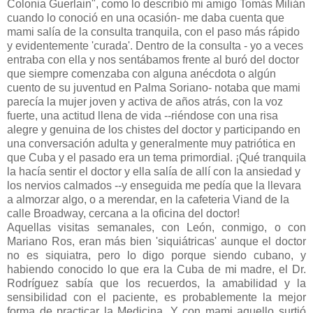
Colonia Guerlain", como lo describió mi amigo Tomás Milián
cuando lo conoció en una ocasión- me daba cuenta que
mami salía de la consulta tranquila, con el paso más rápido
y evidentemente 'curada'. Dentro de la consulta - yo a veces
entraba con ella y nos sentábamos frente al buró del doctor
que siempre comenzaba con alguna anécdota o algún
cuento de su juventud en Palma Soriano- notaba que mami
parecía la mujer joven y activa de años atrás, con la voz
fuerte, una actitud llena de vida --riéndose con una risa
alegre y genuina de los chistes del doctor y participando en
una conversación adulta y generalmente muy patriótica en
que Cuba y el pasado era un tema primordial. ¡Qué tranquila
la hacía sentir el doctor y ella salía de allí con la ansiedad y
los nervios calmados --y enseguida me pedía que la llevara
a almorzar algo, o a merendar, en la cafeteria Viand de la
calle Broadway, cercana a la oficina del doctor!
Aquellas visitas semanales, con León, conmigo, o con
Mariano Ros, eran más bien 'siquiátricas' aunque el doctor
no es siquiatra, pero lo digo porque siendo cubano, y
habiendo conocido lo que era la Cuba de mi madre, el Dr.
Rodríguez sabía que los recuerdos, la amabilidad y la
sensibilidad con el paciente, es probablemente la mejor
forma de practicar la Medicina. Y con mami aquello surtió