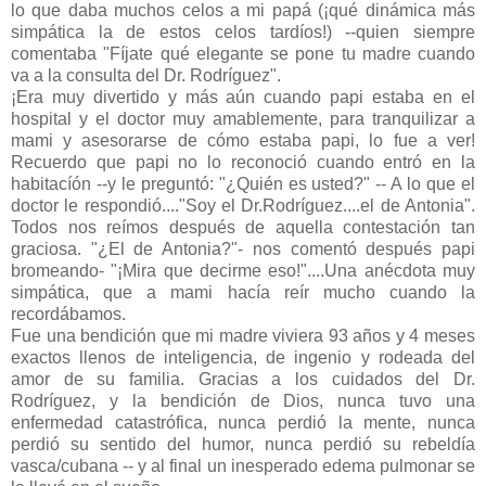
lo que daba muchos celos a mi papá (¡qué dinámica más
simpática la de estos celos tardíos!) --quien siempre
comentaba "Fíjate qué elegante se pone tu madre cuando
va a la consulta del Dr. Rodríguez".
¡Era muy divertido y más aún cuando papi estaba en el
hospital y el doctor muy amablemente, para tranquilizar a
mami y asesorarse de cómo estaba papi, lo fue a ver!
Recuerdo que papi no lo reconoció cuando entró en la
habitacíón --y le preguntó: "¿Quién es usted?" -- A lo que el
doctor le respondió...."Soy el Dr.Rodríguez....el de Antonia".
Todos nos reímos después de aquella contestación tan
graciosa. "¿El de Antonia?"- nos comentó después papi
bromeando- "¡Mira que decirme eso!"....Una anécdota muy
simpática, que a mami hacía reír mucho cuando la
recordábamos.
Fue una bendición que mi madre viviera 93 años y 4 meses
exactos llenos de inteligencia, de ingenio y rodeada del
amor de su familia. Gracias a los cuidados del Dr.
Rodríguez, y la bendición de Dios, nunca tuvo una
enfermedad catastrófica, nunca perdió la mente, nunca
perdió su sentido del humor, nunca perdió su rebeldía
vasca/cubana -- y al final un inesperado edema pulmonar se