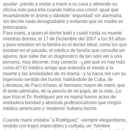
ayudar -¡yendo a visitar a mami a su casa y abriendo su
oficina solo para ella cuando había una crisis!- igual que
levantándole el ánimo y dándole 'seguridad' sin alarmarla,
sin decirle nada desagradable y evitando que mi madre se
preocupara.
Para mami, a quien el doctor trató y cuidó hasta su muerte
mientras dormia, el 17 de Diciembre del 2007 a los 93 años-
y para nosotros en la familia es el doctor ideal, como los que
existian en el pasado, el médico de familia que consulta sin
apuros, que sabe dar un diagnostico de tan solo ver a una
persona, muy decente, muy correcto --¿por qué no hay más
como él? El médico amigo que entendía el miedo a la
muerte y las ansiedades de mi mamá --y la hacia reír con su
ingenioso sentido del humor, hablándole de Cuba, de
Literatura, de Paco Ichaso, el hermano mayor de mami, que
él tanto admiraba, de la poesía de mi papá, de la vida...Lo
que hizo el Dr. Rodríguez por mi mamá fueron actos de
verdadera bondad y absoluto profesionalismo que ningún
médico americano y 'moderno' hubiera hecho.
Cuando mami visitaba "a Rodríguez" -siempre elegantísimo,
vestido con trajes impecables y corbata, un "hombre