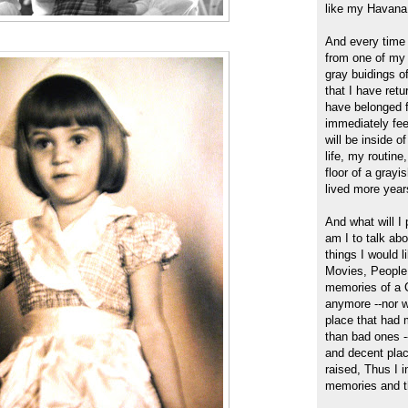
like my Havana 
And every time 
from one of my 
gray buidings o
that I have ret
have belonged f
immediately fee
will be inside 
life, my routine
floor of a grayi
lived more years
And what will I 
am I to talk ab
things I would l
Movies, People.
memories of a C
anymore --nor wi
place that had
than bad ones -
and decent plac
raised, Thus I 
memories and th