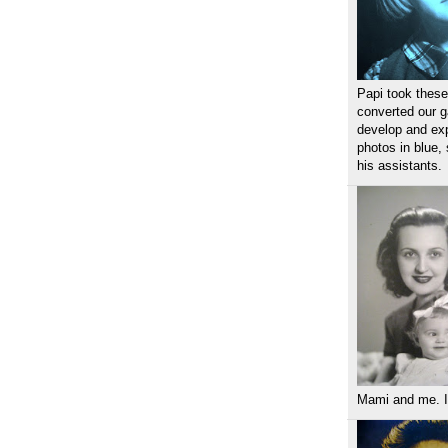
Papi took these
converted our g
develop and exp
photos in blue,
his assistants.
Mami and me. I 