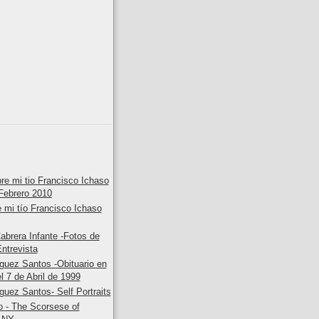
bre mi tio Francisco Ichaso
Febrero 2010
e mi tío Francisco Ichaso
abrera Infante -Fotos de
ntrevista
guez Santos -Obituario en
l 7 de Abril de 1999
guez Santos- Self Portraits
o - The Scorsese of