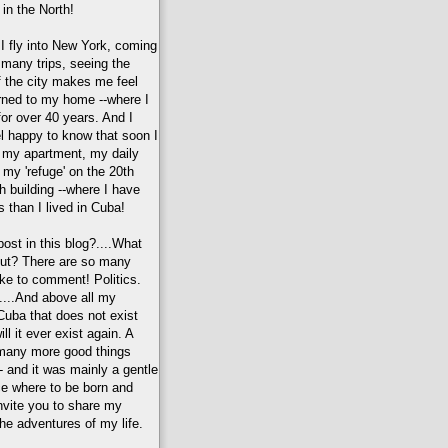
in the North!
I fly into New York, coming
many trips, seeing the
f the city makes me feel
urned to my home --where I
or over 40 years. And I
l happy to know that soon I
of my apartment, my daily
, my 'refuge' on the 20th
sh building --where I have
 than I lived in Cuba!
post in this blog?....What
out? There are so many
ike to comment! Politics.
...And above all my
uba that does not exist
ll it ever exist again. A
 many more good things
- and it was mainly a gentle
e where to be born and
invite you to share my
e adventures of my life.