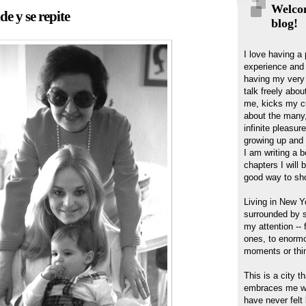
Welcom
e y se repite
blog!
I love having a 
experience and a
having my very
talk freely abo
me, kicks my cu
about the many,
infinite pleasur
growing up and 
I am writing a 
chapters I will 
good way to sh
Living in New Y
surrounded by s
my attention --
ones, to enorm
moments or thi
This is a city t
embraces me wit
have never felt l