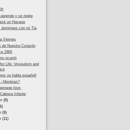
2)
 aprende y se repite
heck on Havana
s domingos con mi Tia
a Viernes
s de Nuestro Corazón
ca 1965
no ocurrió
for Life: Voyeurism and
nce
érez no habla español!
! ¿Mentiras?
eenage love.
Cabrera Infante
er
(8)
6)
er
(9)
er
(11)