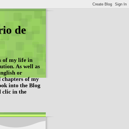
rio de
 of my life in
tion. As well as
nglish or
d chapters of my
ook into the Blog
 clic in the