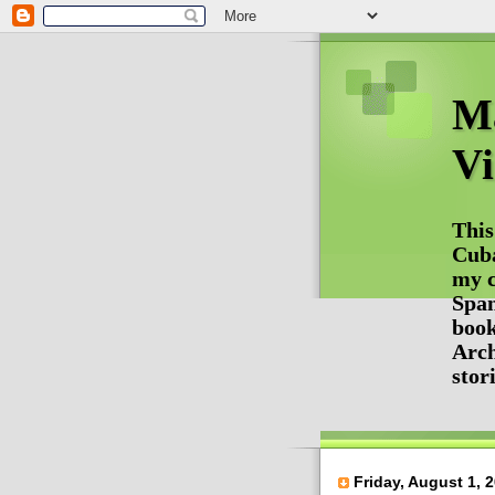
Ma
Vi
This
Cuba
my c
Span
book
Arch
stor
Friday, August 1, 