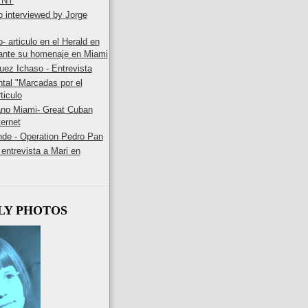
n NY
 interviewed by Jorge
- articulo en el Herald en
rante su homenaje en Miami
uez Ichaso - Entrevista
tal "Marcadas por el
ticulo
ano Miami- Great Cuban
ternet
de - Operation Pedro Pan
entrevista a Mari en
LY PHOTOS