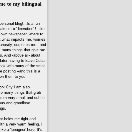
e to my bilingual
personal blog!...Is a fun
lmost a ' liberation' ! Like
 own newspaper, where to
ut what impacts me, worries
riosity, surprises me --and
 many things that give me
es. And -above all- about
later having to leave Cuba!
book with many of the small
be posting --and this is a
ow them to you.
ork City I am also
o many things that grab
 from very small and subtle
ous and grandiose
ngs.
hat holds me tight and
h a very warm feeling. I
ike a 'foreigner' here. It's