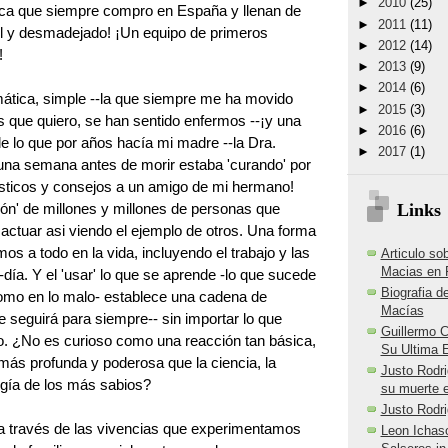
►
2010
(25)
oca que siempre compro en España y llenan de
►
2011
(11)
il y desmadejado! ¡Un equipo de primeros
►
2012
(14)
!
►
2013
(9)
►
2014
(6)
mática, simple --la que siempre me ha movido
►
2015
(3)
os que quiero, se han sentido enfermos --¡y una
►
2016
(6)
de lo que por años hacía mi madre --la Dra.
►
2017
(1)
 una semana antes de morir estaba 'curando' por
ósticos y consejos a un amigo de mi hermano!
ión' de millones y millones de personas que
Links
ctuar asi viendo el ejemplo de otros. Una forma
os a todo en la vida, incluyendo el trabajo y las
Articulo so
Macias en 
-día. Y el 'usar' lo que se aprende -lo que sucede
Biografia d
como en lo malo- establece una cadena de
Macías
seguirá para siempre-- sin importar lo que
Guillermo C
. ¿No es curioso como una reacción tan básica,
Su Ultima E
ás profunda y poderosa que la ciencia, la
Justo Rodri
logía de los más sabios?
su muerte e
Justo Rodri
a través de las vivencias que experimentamos
Leon Ichas