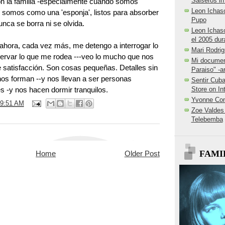
Salseros i
on la familia -especialmente cuando somos
Leon Ichaso
 somos como una 'esponja', listos para absorber
Pupo
unca se borra ni se olvida.
Leon Ichaso
el 2005 du
 ahora, cada vez más, me detengo a interrogar lo
Mari Rodrig
ervar lo que me rodea ---veo lo mucho que nos
Mi documen
e satisfacción. Son cosas pequeñas. Detalles sin
Paraiso" -ar
nos forman --y nos llevan a ser personas
Sentir Cub
 -y nos hacen dormir tranquilos.
Store on In
Yvonne Con
9:51 AM
Zoe Valdes 
Telebemba
FAMI
Home
Older Post