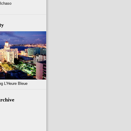
 Ichaso
ty
ng L'Heure Bleue
rchive