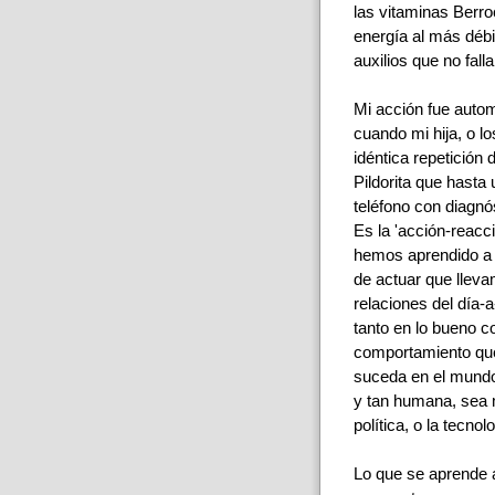
las vitaminas Berr
energía al más déb
auxilios que no falla
Mi acción fue auto
cuando mi hija, o l
idéntica repetición 
Pildorita que hasta
teléfono con diagn
Es la 'acción-reacc
hemos aprendido a a
de actuar que llevam
relaciones del día-a
tanto en lo bueno 
comportamiento que 
suceda en el mundo
y tan humana, sea m
política, o la tecno
Lo que se aprende 