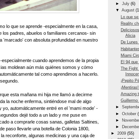
►
July
(6)
▼
August
(1
Lo que se
Reality c
o lo que se aprende -especialmente en la casa,
Delicioso
e los padres, abuelos o familiares cercanos- sin
Alicia
a 'marcado' con absoluta profundidad en nuestro
De Lunes 
Habitante
Miami Cir
 -especialmente cuando aprendemos de la propia
El 94 que 
ncias moldean aún más quiénes somos y cómo
The Fight 
utomáticamente tal como aprendimos a hacerlo.
Innoce
 segundo.
¡Pepito P
¡Mentiras
Amazing t
orque esta mañana mi hija me llamó a decirme
Guillermo 
da la noche enferma, sintiéndose mal de algo
►
Septemb
y yo, automáticamente entré en el 'mami mode' -
►
October
(
 segundos dejé todo a un lado y me puse en
►
Novemb
rcado a comprarle cosas sanas, galletas Saltines,
►
Decemb
de paso llevarle una botella de Colonia 1800,
►
2009
(55)
y la reconforte, algunas medicinas y una caja de